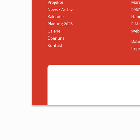
Projekte
Mars
News / Archiv
5067
Kalender
Hand
Planung 2026
E-Ma
Galerie
Web:
Über uns
Date
Kontakt
Imp