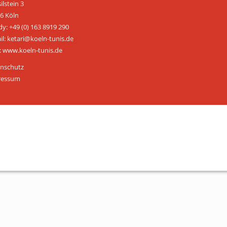
ilstein 3
ÜBER UNS
6 Köln
y: +49 (0) 163 8919 290
Personen
il: ketari@koeln-tunis.de
 www.koeln-tunis.de
Mitglied werden
nschutz
Satzung
ressum
Links & Downloads
KONTAKT