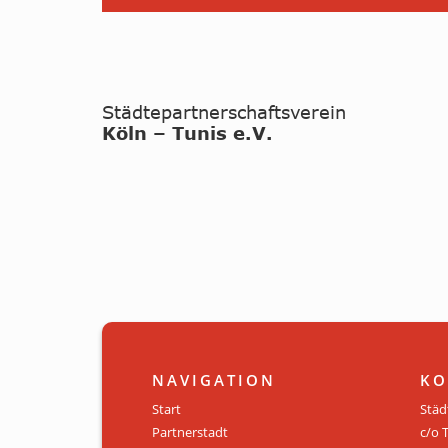
NAVIGATION
KO
Start
Städ
Partnerstadt
c/o 