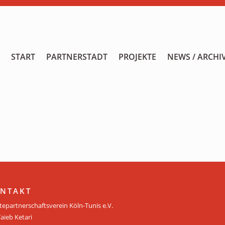
START
START
PARTNERSTADT
PROJEKTE
NEWS / ARCHI
PARTNERSTADT
PROJEKTE
NEWS / ARCHIV
Archiv
KALENDER
PLANUNG 2026
NTAKT
tepartnerschaftsverein Köln-Tunis e.V.
GALERIE
Taieb Ketari