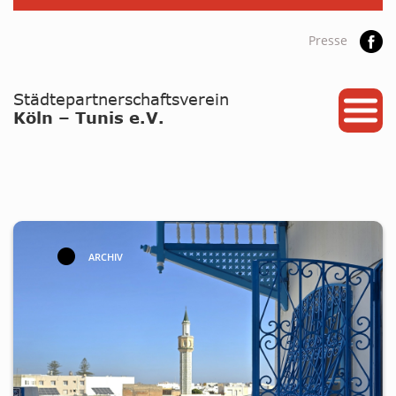
Presse
START
PARTNERSTADT
PROJEKTE
NEWS / ARCHIV
Archiv
ARCHIV
KALENDER
PLANUNG 2026
GALERIE