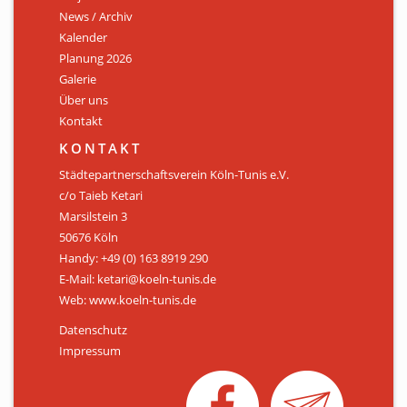
News / Archiv
ÜBER UNS
Kalender
Personen
Planung 2026
Galerie
Mitglied werden
Über uns
Kontakt
Satzung
KONTAKT
Links & Downloads
Städtepartnerschaftsverein Köln-Tunis e.V.
c/o Taieb Ketari
KONTAKT
Marsilstein 3
50676 Köln
Handy: +49 (0) 163 8919 290
E-Mail: ketari@koeln-tunis.de
Web: www.koeln-tunis.de
Datenschutz
Impressum