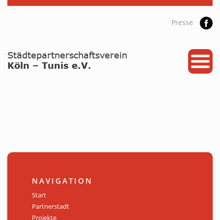
Presse
START
PARTNERSTADT
PROJEKTE
NEWS / ARCHIV
Archiv
KALENDER
NAVIGATION
PLANUNG 2026
Start
Partnerstadt
GALERIE
Projekte