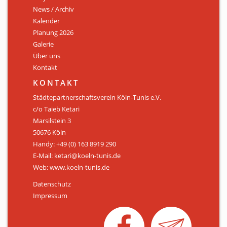
News / Archiv
ÜBER UNS
Kalender
Personen
Planung 2026
Galerie
Mitglied werden
Über uns
Kontakt
Satzung
KONTAKT
Links & Downloads
Städtepartnerschaftsverein Köln-Tunis e.V.
c/o Taieb Ketari
KONTAKT
Marsilstein 3
50676 Köln
Handy: +49 (0) 163 8919 290
E-Mail: ketari@koeln-tunis.de
Web: www.koeln-tunis.de
Datenschutz
Impressum