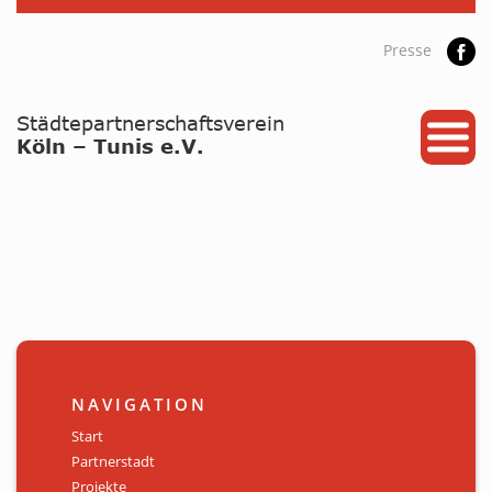
Presse
START
PARTNERSTADT
PROJEKTE
NEWS / ARCHIV
Archiv
KALENDER
NAVIGATION
PLANUNG 2026
Start
Partnerstadt
GALERIE
Projekte