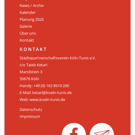
News / Archiv
ÜBER UNS
Kalender
Personen
Planung 2026
Galerie
Mitglied werden
Über uns
Kontakt
Satzung
KONTAKT
Links & Downloads
Städtepartnerschaftsverein Köln-Tunis e.V.
c/o Taieb Ketari
KONTAKT
Marsilstein 3
50676 Köln
Handy: +49 (0) 163 8919 290
E-Mail: ketari@koeln-tunis.de
Web: www.koeln-tunis.de
Datenschutz
Impressum