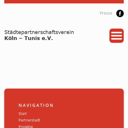
Presse
START
PARTNERSTADT
PROJEKTE
NEWS / ARCHIV
Archiv
KALENDER
NAVIGATION
PLANUNG 2026
Start
Partnerstadt
GALERIE
Projekte