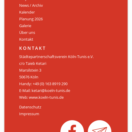
News / Archiv
ÜBER UNS
Kalender
Personen
Planung 2026
Galerie
Mitglied werden
Über uns
Kontakt
Satzung
KONTAKT
Links & Downloads
Städtepartnerschaftsverein Köln-Tunis e.V.
c/o Taieb Ketari
KONTAKT
Marsilstein 3
50676 Köln
Handy: +49 (0) 163 8919 290
E-Mail: ketari@koeln-tunis.de
Web: www.koeln-tunis.de
Datenschutz
Impressum