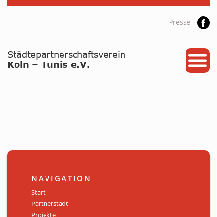
Presse
START
PARTNERSTADT
PROJEKTE
NEWS / ARCHIV
Archiv
KALENDER
NAVIGATION
PLANUNG 2026
Start
Partnerstadt
GALERIE
Projekte