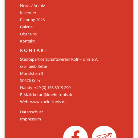
News / Archiv
ÜBER UNS
Kalender
Personen
Planung 2026
Galerie
Mitglied werden
Über uns
Kontakt
Satzung
KONTAKT
Links & Downloads
Städtepartnerschaftsverein Köln-Tunis e.V.
c/o Taieb Ketari
KONTAKT
Marsilstein 3
50676 Köln
Handy: +49 (0) 163 8919 290
E-Mail: ketari@koeln-tunis.de
Web: www.koeln-tunis.de
Datenschutz
Impressum