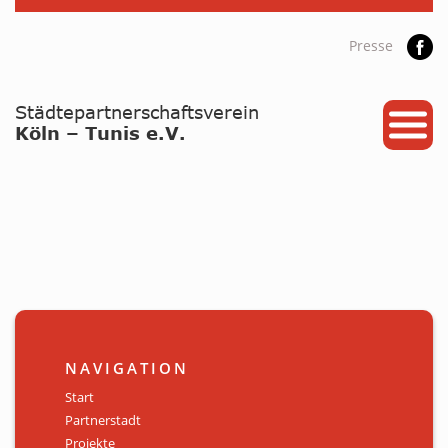
Presse
START
PARTNERSTADT
PROJEKTE
NEWS / ARCHIV
Archiv
KALENDER
NAVIGATION
PLANUNG 2026
Start
Partnerstadt
GALERIE
Projekte