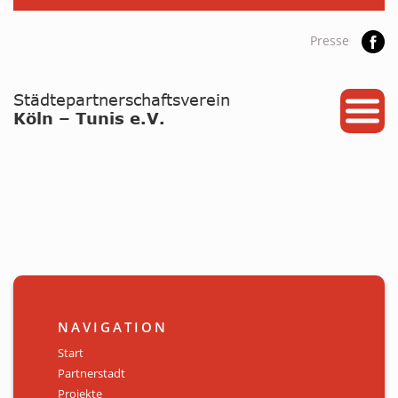
Presse
START
PARTNERSTADT
PROJEKTE
NEWS / ARCHIV
Archiv
KALENDER
NAVIGATION
PLANUNG 2026
Start
Partnerstadt
GALERIE
Projekte