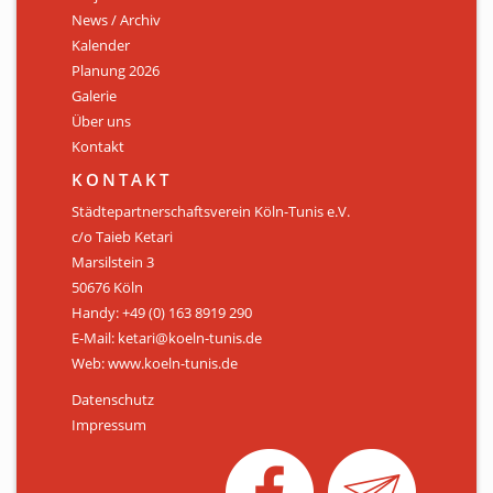
News / Archiv
ÜBER UNS
Kalender
Personen
Planung 2026
Galerie
Mitglied werden
Über uns
Kontakt
Satzung
KONTAKT
Links & Downloads
Städtepartnerschaftsverein Köln-Tunis e.V.
c/o Taieb Ketari
KONTAKT
Marsilstein 3
50676 Köln
Handy: +49 (0) 163 8919 290
E-Mail: ketari@koeln-tunis.de
Web: www.koeln-tunis.de
Datenschutz
Impressum