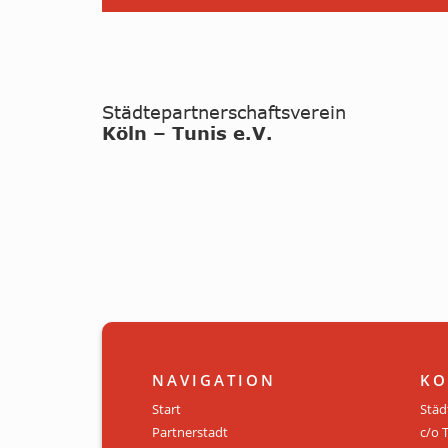
NAVIGATION
KO
Start
Städ
Partnerstadt
c/o 