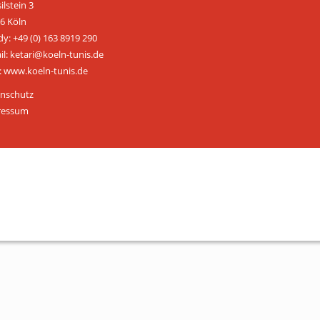
ilstein 3
ÜBER UNS
6 Köln
y: +49 (0) 163 8919 290
Personen
il: ketari@koeln-tunis.de
 www.koeln-tunis.de
Mitglied werden
nschutz
Satzung
ressum
Links & Downloads
KONTAKT