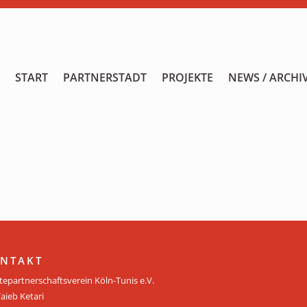
START
START
PARTNERSTADT
PROJEKTE
NEWS / ARCHI
PARTNERSTADT
PROJEKTE
NEWS / ARCHIV
Archiv
KALENDER
PLANUNG 2026
NTAKT
tepartnerschaftsverein Köln-Tunis e.V.
GALERIE
Taieb Ketari