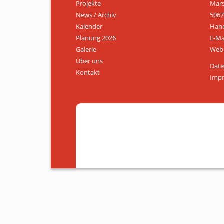
Projekte
Mars
News / Archiv
5067
Kalender
Hand
Planung 2026
E-Ma
Galerie
Web:
Über uns
Date
Kontakt
Imp