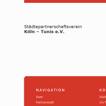
NAVIGATION
KO
Start
Städ
Partnerstadt
c/o 