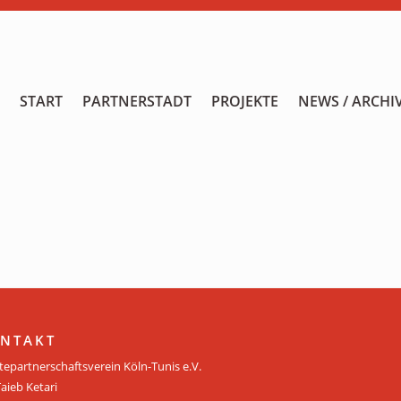
START
START
PARTNERSTADT
PROJEKTE
NEWS / ARCHI
PARTNERSTADT
PROJEKTE
NEWS / ARCHIV
Archiv
KALENDER
PLANUNG 2026
NTAKT
tepartnerschaftsverein Köln-Tunis e.V.
GALERIE
Taieb Ketari