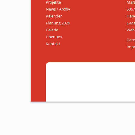
Projekte
Mars
News / Archiv
5067
Kalender
Hand
Planung 2026
E-Ma
Galerie
Web:
Über uns
Date
Kontakt
Imp