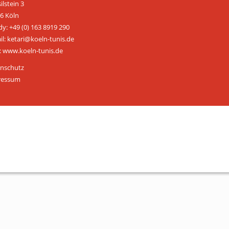
ilstein 3
ÜBER UNS
6 Köln
y: +49 (0) 163 8919 290
Personen
il: ketari@koeln-tunis.de
 www.koeln-tunis.de
Mitglied werden
nschutz
Satzung
ressum
Links & Downloads
KONTAKT