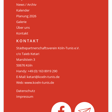
News / Archiv
ÜBER UNS
Kalender
Personen
Planung 2026
Galerie
Mitglied werden
Über uns
Kontakt
Satzung
KONTAKT
Links & Downloads
Städtepartnerschaftsverein Köln-Tunis e.V.
c/o Taieb Ketari
KONTAKT
Marsilstein 3
50676 Köln
Handy: +49 (0) 163 8919 290
E-Mail: ketari@koeln-tunis.de
Web: www.koeln-tunis.de
Datenschutz
Impressum