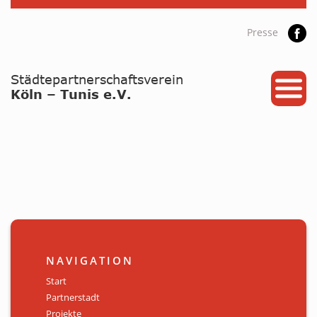
Presse
START
PARTNERSTADT
PROJEKTE
NEWS / ARCHIV
Archiv
KALENDER
NAVIGATION
PLANUNG 2026
Start
Partnerstadt
GALERIE
Projekte