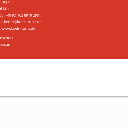
ilstein 3
ÜBER UNS
6 Köln
y: +49 (0) 163 8919 290
Personen
il: ketari@koeln-tunis.de
 www.koeln-tunis.de
Mitglied werden
nschutz
Satzung
ressum
Links & Downloads
KONTAKT