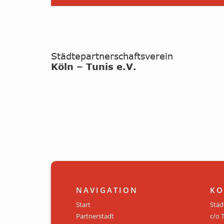
NAVIGATION
KO
Start
Städ
Partnerstadt
c/o 