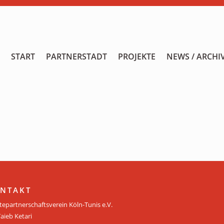
START
START
PARTNERSTADT
PROJEKTE
NEWS / ARCHI
PARTNERSTADT
PROJEKTE
NEWS / ARCHIV
Archiv
KALENDER
PLANUNG 2026
NTAKT
tepartnerschaftsverein Köln-Tunis e.V.
GALERIE
Taieb Ketari