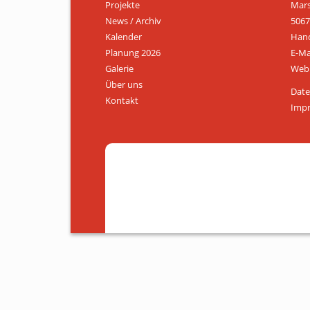
Projekte
Mars
News / Archiv
5067
Kalender
Hand
Planung 2026
E-Ma
Galerie
Web:
Über uns
Date
Kontakt
Imp