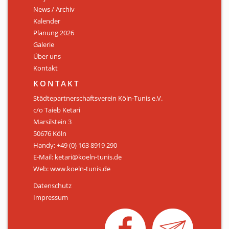
News / Archiv
ÜBER UNS
Kalender
Personen
Planung 2026
Galerie
Mitglied werden
Über uns
Kontakt
Satzung
KONTAKT
Links & Downloads
Städtepartnerschaftsverein Köln-Tunis e.V.
c/o Taieb Ketari
KONTAKT
Marsilstein 3
50676 Köln
Handy: +49 (0) 163 8919 290
E-Mail: ketari@koeln-tunis.de
Web: www.koeln-tunis.de
Datenschutz
Impressum