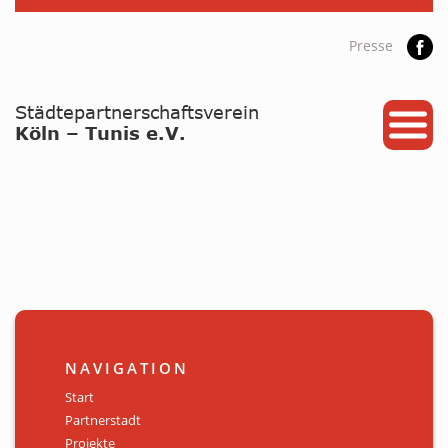
Presse
START
PARTNERSTADT
PROJEKTE
NEWS / ARCHIV
Archiv
KALENDER
NAVIGATION
PLANUNG 2026
Start
Partnerstadt
GALERIE
Projekte