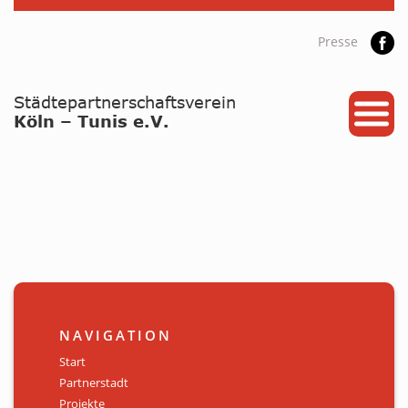
Presse
START
PARTNERSTADT
PROJEKTE
NEWS / ARCHIV
Archiv
KALENDER
NAVIGATION
PLANUNG 2026
Start
Partnerstadt
GALERIE
Projekte