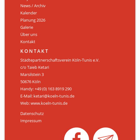
News / Archiv
ÜBER UNS
Kalender
Personen
Planung 2026
Galerie
Mitglied werden
Über uns
Kontakt
Satzung
KONTAKT
Links & Downloads
Städtepartnerschaftsverein Köln-Tunis e.V.
c/o Taieb Ketari
KONTAKT
Marsilstein 3
50676 Köln
Handy: +49 (0) 163 8919 290
E-Mail: ketari@koeln-tunis.de
Web: www.koeln-tunis.de
Datenschutz
Impressum