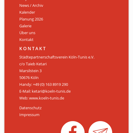
News / Archiv
ÜBER UNS
Kalender
Personen
Planung 2026
Galerie
Mitglied werden
Über uns
Kontakt
Satzung
KONTAKT
Links & Downloads
Städtepartnerschaftsverein Köln-Tunis e.V.
c/o Taieb Ketari
KONTAKT
Marsilstein 3
50676 Köln
Handy: +49 (0) 163 8919 290
E-Mail: ketari@koeln-tunis.de
Web: www.koeln-tunis.de
Datenschutz
Impressum