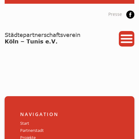
Presse
START
PARTNERSTADT
PROJEKTE
NEWS / ARCHIV
Archiv
KALENDER
NAVIGATION
PLANUNG 2026
Start
Partnerstadt
GALERIE
Projekte