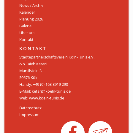
News / Archiv
ÜBER UNS
Kalender
Personen
Planung 2026
Galerie
Mitglied werden
Über uns
Kontakt
Satzung
KONTAKT
Links & Downloads
Städtepartnerschaftsverein Köln-Tunis e.V.
c/o Taieb Ketari
KONTAKT
Marsilstein 3
50676 Köln
Handy: +49 (0) 163 8919 290
E-Mail: ketari@koeln-tunis.de
Web: www.koeln-tunis.de
Datenschutz
Impressum