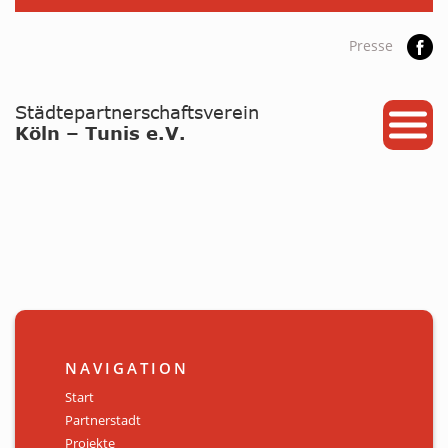
Presse
START
PARTNERSTADT
PROJEKTE
NEWS / ARCHIV
Archiv
KALENDER
NAVIGATION
PLANUNG 2026
Start
Partnerstadt
GALERIE
Projekte