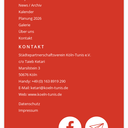
News / Archiv
ÜBER UNS
Kalender
Personen
Planung 2026
Galerie
Mitglied werden
Über uns
Kontakt
Satzung
KONTAKT
Links & Downloads
Städtepartnerschaftsverein Köln-Tunis e.V.
c/o Taieb Ketari
KONTAKT
Marsilstein 3
50676 Köln
Handy: +49 (0) 163 8919 290
E-Mail: ketari@koeln-tunis.de
Web: www.koeln-tunis.de
Datenschutz
Impressum