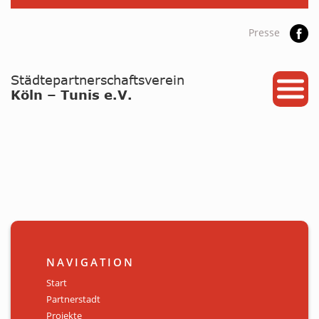
Presse
START
PARTNERSTADT
PROJEKTE
NEWS / ARCHIV
Archiv
KALENDER
NAVIGATION
PLANUNG 2026
Start
Partnerstadt
GALERIE
Projekte