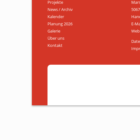
Projekte
Mars
News / Archiv
5067
Kalender
Hand
Planung 2026
E-Ma
Galerie
Web:
Über uns
Date
Kontakt
Imp