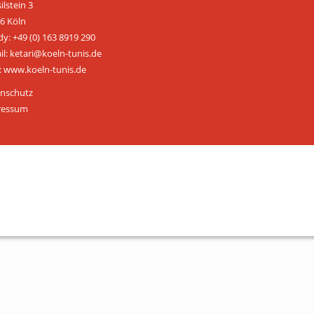
ilstein 3
ÜBER UNS
6 Köln
y: +49 (0) 163 8919 290
Personen
il: ketari@koeln-tunis.de
 www.koeln-tunis.de
Mitglied werden
nschutz
Satzung
ressum
Links & Downloads
KONTAKT