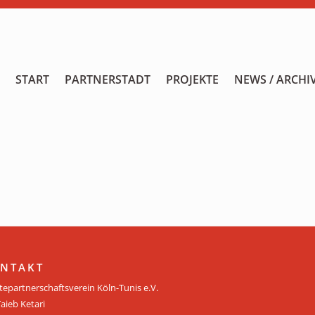
START
START
PARTNERSTADT
PROJEKTE
NEWS / ARCHI
PARTNERSTADT
PROJEKTE
NEWS / ARCHIV
Archiv
KALENDER
PLANUNG 2026
NTAKT
tepartnerschaftsverein Köln-Tunis e.V.
GALERIE
Taieb Ketari