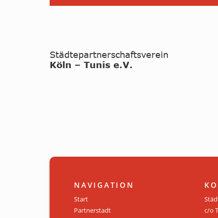
NAVIGATION
KO
Start
Städ
Partnerstadt
c/o 