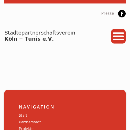
Presse
START
PARTNERSTADT
PROJEKTE
NEWS / ARCHIV
Archiv
KALENDER
NAVIGATION
PLANUNG 2026
Start
Partnerstadt
GALERIE
Projekte