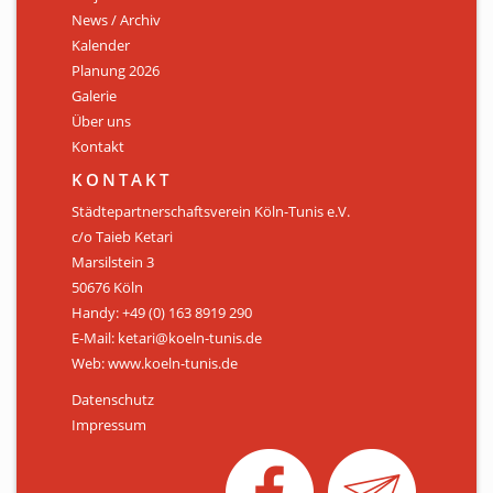
News / Archiv
ÜBER UNS
Kalender
Personen
Planung 2026
Galerie
Mitglied werden
Über uns
Kontakt
Satzung
KONTAKT
Links & Downloads
Städtepartnerschaftsverein Köln-Tunis e.V.
c/o Taieb Ketari
KONTAKT
Marsilstein 3
50676 Köln
Handy: +49 (0) 163 8919 290
E-Mail: ketari@koeln-tunis.de
Web: www.koeln-tunis.de
Datenschutz
Impressum