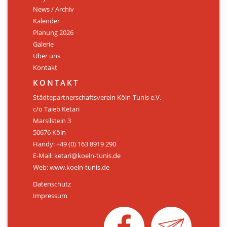
News / Archiv
ÜBER UNS
Kalender
Personen
Planung 2026
Galerie
Mitglied werden
Über uns
Kontakt
Satzung
KONTAKT
Links & Downloads
Städtepartnerschaftsverein Köln-Tunis e.V.
c/o Taieb Ketari
KONTAKT
Marsilstein 3
50676 Köln
Handy: +49 (0) 163 8919 290
E-Mail: ketari@koeln-tunis.de
Web: www.koeln-tunis.de
Datenschutz
Impressum