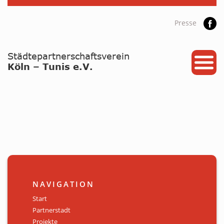
Presse
START
PARTNERSTADT
PROJEKTE
NEWS / ARCHIV
Archiv
KALENDER
NAVIGATION
PLANUNG 2026
Start
Partnerstadt
GALERIE
Projekte