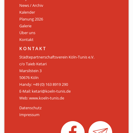
News / Archiv
ÜBER UNS
Kalender
Personen
Planung 2026
Galerie
Mitglied werden
Über uns
Kontakt
Satzung
KONTAKT
Links & Downloads
Städtepartnerschaftsverein Köln-Tunis e.V.
c/o Taieb Ketari
KONTAKT
Marsilstein 3
50676 Köln
Handy: +49 (0) 163 8919 290
E-Mail: ketari@koeln-tunis.de
Web: www.koeln-tunis.de
Datenschutz
Impressum