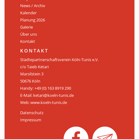
News / Archiv
ÜBER UNS
Kalender
Personen
Planung 2026
Galerie
Mitglied werden
Über uns
Kontakt
Satzung
KONTAKT
Links & Downloads
Städtepartnerschaftsverein Köln-Tunis e.V.
c/o Taieb Ketari
KONTAKT
Marsilstein 3
50676 Köln
Handy: +49 (0) 163 8919 290
E-Mail: ketari@koeln-tunis.de
Web: www.koeln-tunis.de
Datenschutz
Impressum