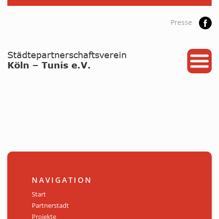
Presse
START
PARTNERSTADT
PROJEKTE
NEWS / ARCHIV
Archiv
KALENDER
NAVIGATION
PLANUNG 2026
Start
Partnerstadt
GALERIE
Projekte