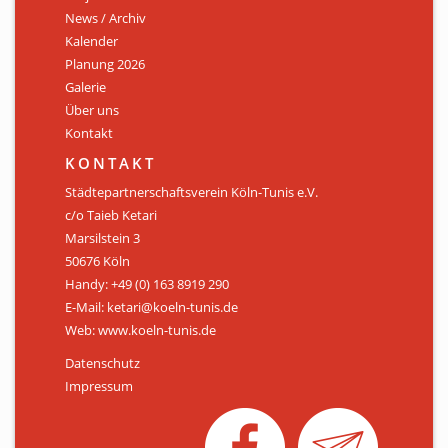
News / Archiv
ÜBER UNS
Kalender
Personen
Planung 2026
Galerie
Mitglied werden
Über uns
Kontakt
Satzung
KONTAKT
Links & Downloads
Städtepartnerschaftsverein Köln-Tunis e.V.
c/o Taieb Ketari
KONTAKT
Marsilstein 3
50676 Köln
Handy: +49 (0) 163 8919 290
E-Mail: ketari@koeln-tunis.de
Web: www.koeln-tunis.de
Datenschutz
Impressum