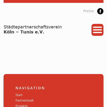
Presse
START
PARTNERSTADT
PROJEKTE
NEWS / ARCHIV
Archiv
KALENDER
NAVIGATION
PLANUNG 2026
Start
Partnerstadt
GALERIE
Projekte