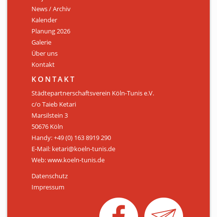
News / Archiv
ÜBER UNS
Kalender
Personen
Planung 2026
Galerie
Mitglied werden
Über uns
Kontakt
Satzung
KONTAKT
Links & Downloads
Städtepartnerschaftsverein Köln-Tunis e.V.
c/o Taieb Ketari
KONTAKT
Marsilstein 3
50676 Köln
Handy: +49 (0) 163 8919 290
E-Mail: ketari@koeln-tunis.de
Web: www.koeln-tunis.de
Datenschutz
Impressum