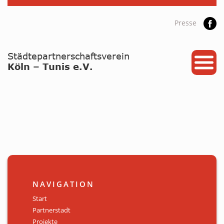
Presse
START
PARTNERSTADT
PROJEKTE
NEWS / ARCHIV
Archiv
KALENDER
NAVIGATION
PLANUNG 2026
Start
Partnerstadt
GALERIE
Projekte