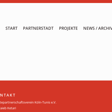
START
START
PARTNERSTADT
PROJEKTE
NEWS / ARCHI
PARTNERSTADT
PROJEKTE
NEWS / ARCHIV
Archiv
KALENDER
PLANUNG 2026
NTAKT
tepartnerschaftsverein Köln-Tunis e.V.
GALERIE
Taieb Ketari