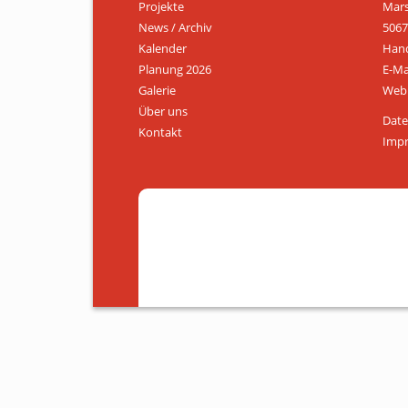
Projekte
Mars
News / Archiv
5067
Kalender
Hand
Planung 2026
E-Ma
Galerie
Web:
Über uns
Date
Kontakt
Imp