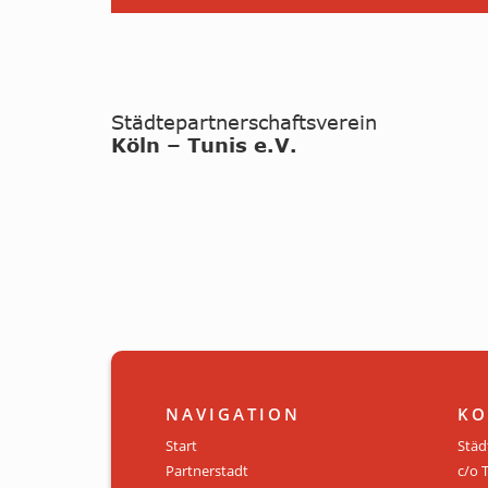
NAVIGATION
KO
Start
Städ
Partnerstadt
c/o 