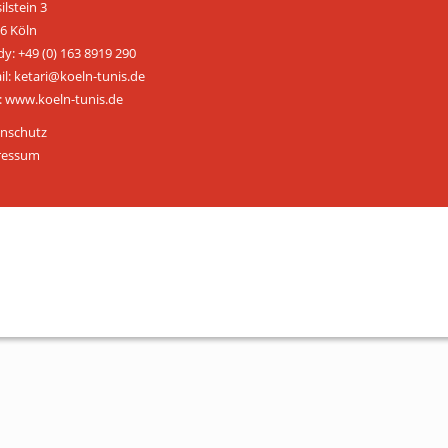
ilstein 3
ÜBER UNS
6 Köln
y: +49 (0) 163 8919 290
Personen
il: ketari@koeln-tunis.de
 www.koeln-tunis.de
Mitglied werden
nschutz
Satzung
ressum
Links & Downloads
KONTAKT