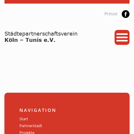
Presse
START
PARTNERSTADT
PROJEKTE
NEWS / ARCHIV
Archiv
KALENDER
NAVIGATION
PLANUNG 2026
Start
Partnerstadt
GALERIE
Projekte