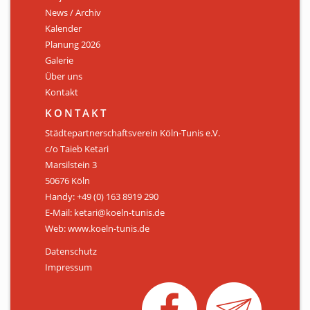
News / Archiv
ÜBER UNS
Kalender
Personen
Planung 2026
Galerie
Mitglied werden
Über uns
Kontakt
Satzung
KONTAKT
Links & Downloads
Städtepartnerschaftsverein Köln-Tunis e.V.
c/o Taieb Ketari
KONTAKT
Marsilstein 3
50676 Köln
Handy: +49 (0) 163 8919 290
E-Mail: ketari@koeln-tunis.de
Web: www.koeln-tunis.de
Datenschutz
Impressum