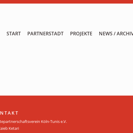
START
START
PARTNERSTADT
PROJEKTE
NEWS / ARCHI
PARTNERSTADT
PROJEKTE
NEWS / ARCHIV
Archiv
KALENDER
PLANUNG 2026
NTAKT
tepartnerschaftsverein Köln-Tunis e.V.
GALERIE
Taieb Ketari