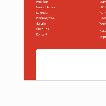
Projekte
Mars
News / Archiv
5067
Kalender
Hand
Planung 2026
E-Ma
Galerie
Web:
Über uns
Date
Kontakt
Imp