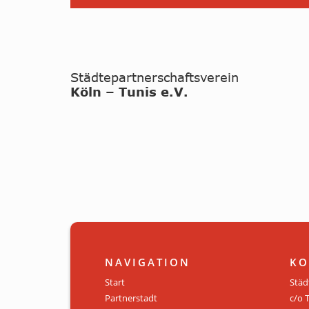
NAVIGATION
KO
Start
Städ
Partnerstadt
c/o 