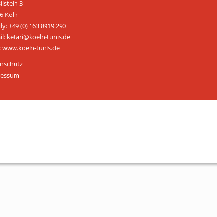
ilstein 3
ÜBER UNS
6 Köln
y: +49 (0) 163 8919 290
Personen
il: ketari@koeln-tunis.de
 www.koeln-tunis.de
Mitglied werden
nschutz
Satzung
ressum
Links & Downloads
KONTAKT