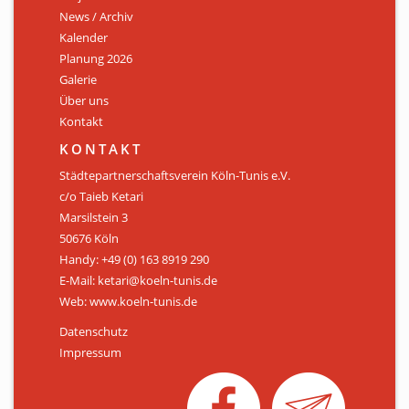
News / Archiv
ÜBER UNS
Kalender
Personen
Planung 2026
Galerie
Mitglied werden
Über uns
Kontakt
Satzung
KONTAKT
Links & Downloads
Städtepartnerschaftsverein Köln-Tunis e.V.
c/o Taieb Ketari
KONTAKT
Marsilstein 3
50676 Köln
Handy: +49 (0) 163 8919 290
E-Mail: ketari@koeln-tunis.de
Web: www.koeln-tunis.de
Datenschutz
Impressum