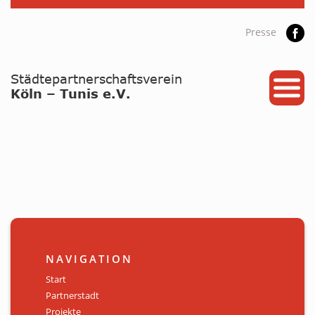
Presse
START
PARTNERSTADT
PROJEKTE
NEWS / ARCHIV
Archiv
KALENDER
NAVIGATION
PLANUNG 2026
Start
Partnerstadt
GALERIE
Projekte