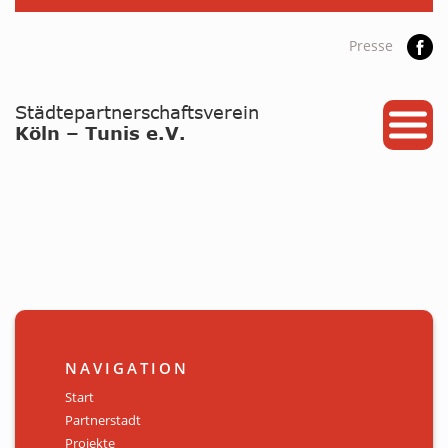
Presse
START
PARTNERSTADT
PROJEKTE
NEWS / ARCHIV
Archiv
KALENDER
NAVIGATION
PLANUNG 2026
Start
Partnerstadt
GALERIE
Projekte