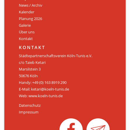
News / Archiv
ÜBER UNS
Kalender
Personen
Planung 2026
Galerie
Mitglied werden
Über uns
Kontakt
Satzung
KONTAKT
Links & Downloads
Städtepartnerschaftsverein Köln-Tunis e.V.
c/o Taieb Ketari
KONTAKT
Marsilstein 3
50676 Köln
Handy: +49 (0) 163 8919 290
E-Mail: ketari@koeln-tunis.de
Web: www.koeln-tunis.de
Datenschutz
Impressum