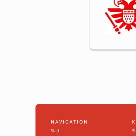
NAVIGATION
K
Start
St