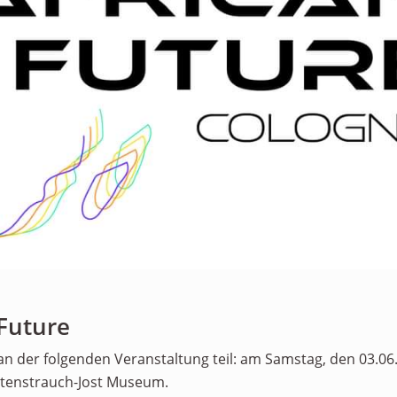
ÜBER UNS
Personen
Mitglied werden
Satzung
Links & Downloads
KONTAKT
 Future
n der folgenden Veranstaltung teil: am Samstag, den 03.06.
utenstrauch-Jost Museum.