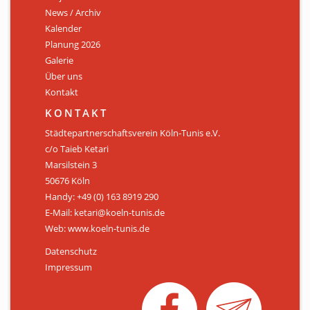
News / Archiv
ÜBER UNS
Kalender
Personen
Planung 2026
Galerie
Mitglied werden
Über uns
Kontakt
Satzung
KONTAKT
Links & Downloads
Städtepartnerschaftsverein Köln-Tunis e.V.
c/o Taieb Ketari
KONTAKT
Marsilstein 3
50676 Köln
Handy: +49 (0) 163 8919 290
E-Mail: ketari@koeln-tunis.de
Web: www.koeln-tunis.de
Datenschutz
Impressum