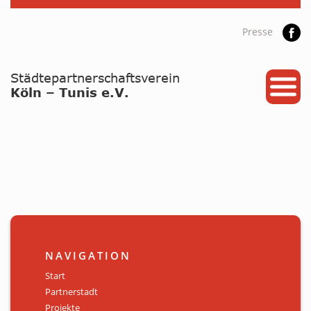
Presse
START
PARTNERSTADT
PROJEKTE
NEWS / ARCHIV
Archiv
KALENDER
NAVIGATION
PLANUNG 2026
Start
Partnerstadt
GALERIE
Projekte