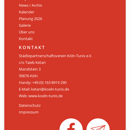
News / Archiv
ÜBER UNS
Kalender
Personen
Planung 2026
Galerie
Mitglied werden
Über uns
Kontakt
Satzung
KONTAKT
Links & Downloads
Städtepartnerschaftsverein Köln-Tunis e.V.
c/o Taieb Ketari
KONTAKT
Marsilstein 3
50676 Köln
Handy: +49 (0) 163 8919 290
E-Mail: ketari@koeln-tunis.de
Web: www.koeln-tunis.de
Datenschutz
Impressum