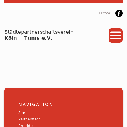
Presse
START
PARTNERSTADT
PROJEKTE
NEWS / ARCHIV
Archiv
KALENDER
NAVIGATION
PLANUNG 2026
Start
Partnerstadt
GALERIE
Projekte