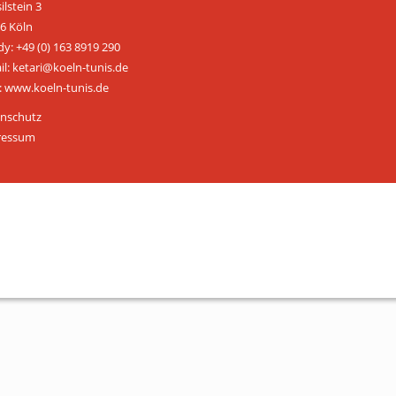
ilstein 3
ÜBER UNS
6 Köln
y: +49 (0) 163 8919 290
Personen
il: ketari@koeln-tunis.de
 www.koeln-tunis.de
Mitglied werden
nschutz
Satzung
ressum
Links & Downloads
KONTAKT