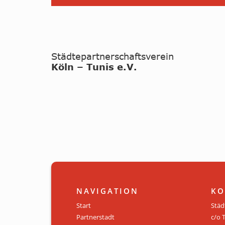
NAVIGATION
KO
Start
Städ
Partnerstadt
c/o 