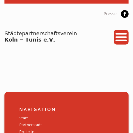
Presse
START
PARTNERSTADT
PROJEKTE
NEWS / ARCHIV
Archiv
KALENDER
NAVIGATION
PLANUNG 2026
Start
Partnerstadt
GALERIE
Projekte