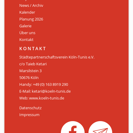
News / Archiv
ÜBER UNS
Kalender
Personen
Planung 2026
Galerie
Mitglied werden
Über uns
Kontakt
Satzung
KONTAKT
Links & Downloads
Städtepartnerschaftsverein Köln-Tunis e.V.
c/o Taieb Ketari
KONTAKT
Marsilstein 3
50676 Köln
Handy: +49 (0) 163 8919 290
E-Mail: ketari@koeln-tunis.de
Web: www.koeln-tunis.de
Datenschutz
Impressum