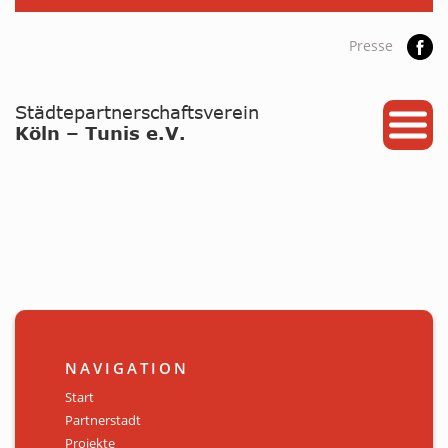
Presse
START
PARTNERSTADT
PROJEKTE
NEWS / ARCHIV
Archiv
KALENDER
NAVIGATION
PLANUNG 2026
Start
Partnerstadt
GALERIE
Projekte