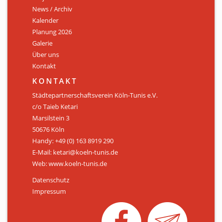
News / Archiv
ÜBER UNS
Kalender
Personen
Planung 2026
Galerie
Mitglied werden
Über uns
Kontakt
Satzung
KONTAKT
Links & Downloads
Städtepartnerschaftsverein Köln-Tunis e.V.
c/o Taieb Ketari
KONTAKT
Marsilstein 3
50676 Köln
Handy: +49 (0) 163 8919 290
E-Mail: ketari@koeln-tunis.de
Web: www.koeln-tunis.de
Datenschutz
Impressum