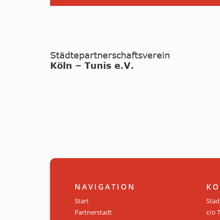
NAVIGATION
KO
Start
Städ
Partnerstadt
c/o 