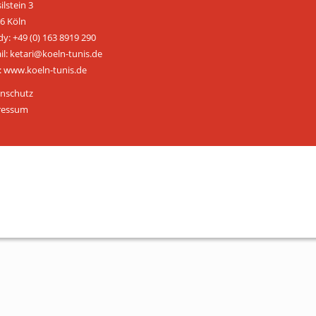
ilstein 3
ÜBER UNS
6 Köln
y: +49 (0) 163 8919 290
Personen
il: ketari@koeln-tunis.de
 www.koeln-tunis.de
Mitglied werden
nschutz
Satzung
ressum
Links & Downloads
KONTAKT