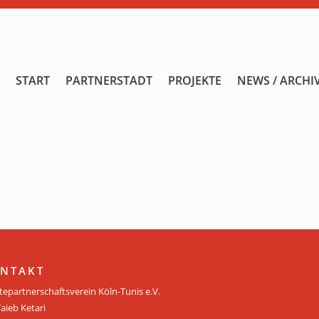
START
START
PARTNERSTADT
PROJEKTE
NEWS / ARCHI
PARTNERSTADT
PROJEKTE
NEWS / ARCHIV
Archiv
KALENDER
PLANUNG 2026
NTAKT
tepartnerschaftsverein Köln-Tunis e.V.
GALERIE
Taieb Ketari