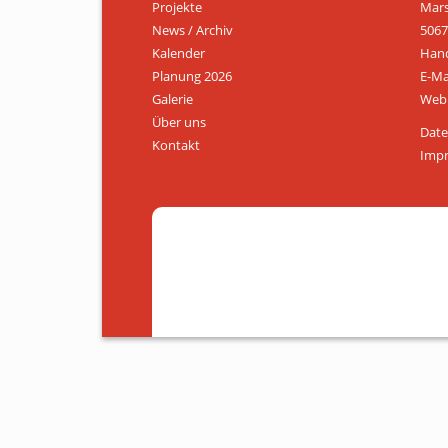
Projekte
Mars
News / Archiv
5067
Kalender
Hand
Planung 2026
E-Ma
Galerie
Web:
Über uns
Date
Kontakt
Imp