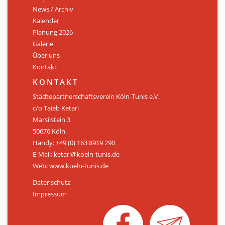
News / Archiv
ÜBER UNS
Kalender
Personen
Planung 2026
Galerie
Mitglied werden
Über uns
Kontakt
Satzung
KONTAKT
Links & Downloads
Städtepartnerschaftsverein Köln-Tunis e.V.
c/o Taieb Ketari
KONTAKT
Marsilstein 3
50676 Köln
Handy: +49 (0) 163 8919 290
E-Mail: ketari@koeln-tunis.de
Web: www.koeln-tunis.de
Datenschutz
Impressum