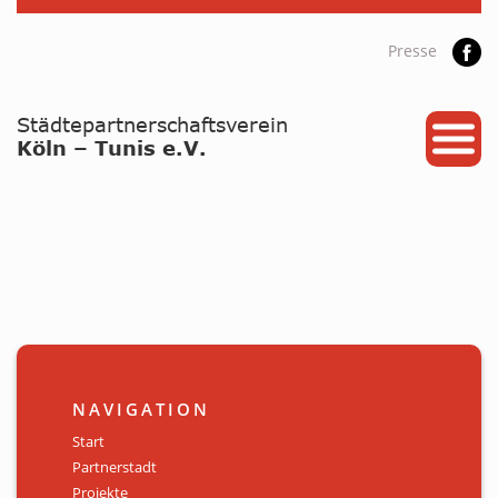
Presse
START
PARTNERSTADT
PROJEKTE
NEWS / ARCHIV
Archiv
KALENDER
NAVIGATION
PLANUNG 2026
Start
Partnerstadt
GALERIE
Projekte