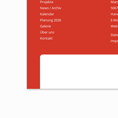
Projekte
Mars
News / Archiv
5067
Kalender
Hand
Planung 2026
E-Ma
Galerie
Web:
Über uns
Date
Kontakt
Imp