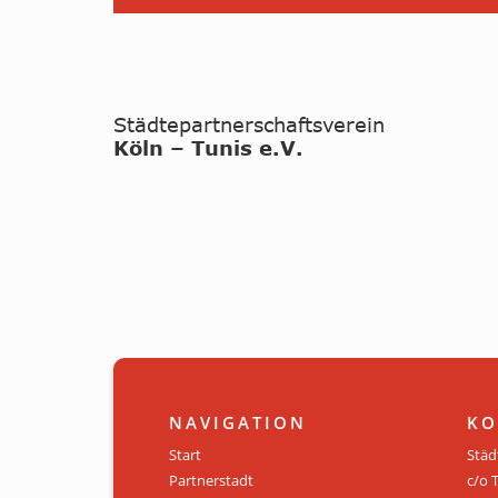
NAVIGATION
KO
Start
Städ
Partnerstadt
c/o 