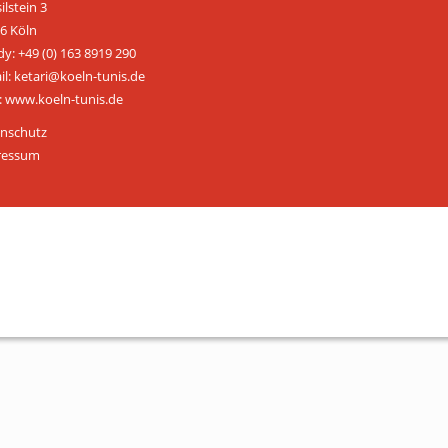
ilstein 3
ÜBER UNS
6 Köln
y: +49 (0) 163 8919 290
Personen
il: ketari@koeln-tunis.de
 www.koeln-tunis.de
Mitglied werden
nschutz
Satzung
ressum
Links & Downloads
KONTAKT