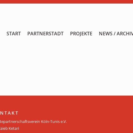
START
START
PARTNERSTADT
PROJEKTE
NEWS / ARCHI
PARTNERSTADT
PROJEKTE
NEWS / ARCHIV
Archiv
KALENDER
PLANUNG 2026
NTAKT
tepartnerschaftsverein Köln-Tunis e.V.
GALERIE
Taieb Ketari