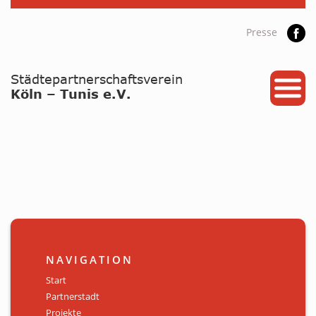
Presse
START
PARTNERSTADT
PROJEKTE
NEWS / ARCHIV
Archiv
KALENDER
NAVIGATION
PLANUNG 2026
Start
Partnerstadt
GALERIE
Projekte