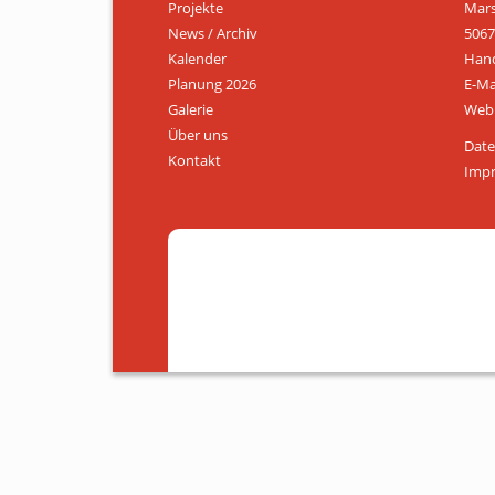
Projekte
Mars
News / Archiv
5067
Kalender
Hand
Planung 2026
E-Ma
Galerie
Web:
Über uns
Date
Kontakt
Imp