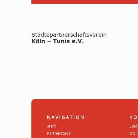
NAVIGATION
KO
Start
Städ
Partnerstadt
c/o 