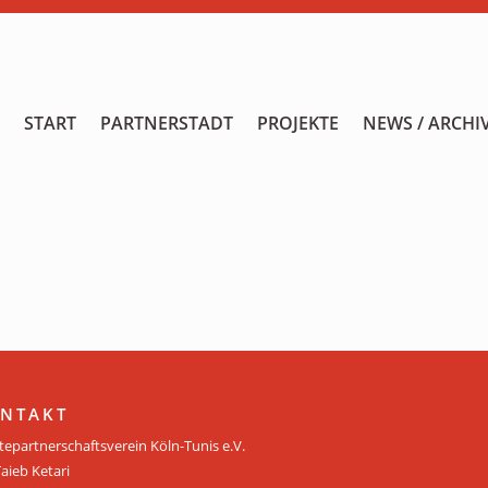
START
START
PARTNERSTADT
PROJEKTE
NEWS / ARCHI
PARTNERSTADT
PROJEKTE
NEWS / ARCHIV
Archiv
KALENDER
PLANUNG 2026
NTAKT
tepartnerschaftsverein Köln-Tunis e.V.
GALERIE
Taieb Ketari