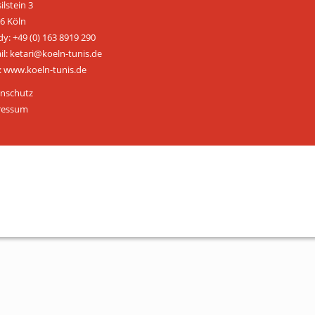
ilstein 3
ÜBER UNS
6 Köln
y: +49 (0) 163 8919 290
Personen
il: ketari@koeln-tunis.de
 www.koeln-tunis.de
Mitglied werden
nschutz
Satzung
ressum
Links & Downloads
KONTAKT