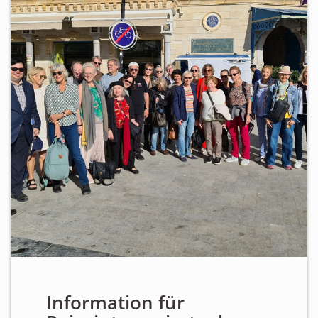
ÜBER UNS
Personen
Mitglied werden
Satzung
Links & Downloads
KONTAKT
Information für