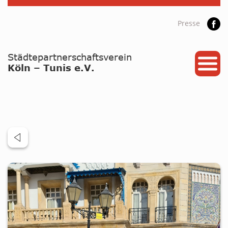
Presse
START
PARTNERSTADT
PROJEKTE
NEWS / ARCHIV
Archiv
KALENDER
PLANUNG 2026
GALERIE