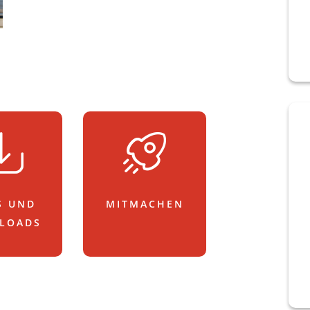
S UND
MITMACHEN
LOADS