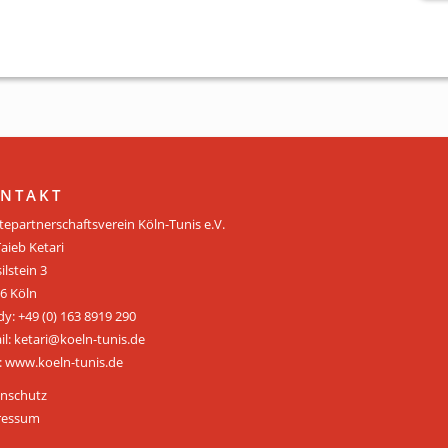
NTAKT
tepartnerschaftsverein Köln-Tunis e.V.
Taieb Ketari
ilstein 3
6 Köln
y: +49 (0) 163 8919 290
il: ketari@koeln-tunis.de
 www.koeln-tunis.de
nschutz
ressum