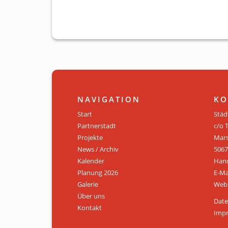
NAVIGATION
KO
Start
Städ
Partnerstadt
c/o 
Projekte
Mars
News / Archiv
5067
Kalender
Hand
Planung 2026
E-Ma
Galerie
Web:
Über uns
Date
Kontakt
Imp