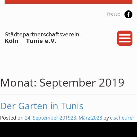
Presse
START
PARTNERSTADT
PROJEKTE
NEWS / ARCHIV
Monat:
September 2019
Archiv
KALENDER
Der Garten in Tunis
PLANUNG 2026
Posted on
24. September 2019
23. März 2023
by
c.scheurer
GALERIE