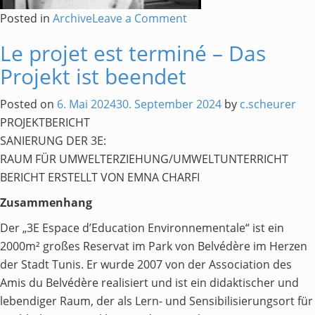
on
Posted in
Archive
Leave a Comment
Nachruf
Le projet est terminé – Das
Raouf
Projekt ist beendet
Ben
Debba
Posted on
6. Mai 2024
30. September 2024
by
c.scheurer
PROJEKTBERICHT
SANIERUNG DER 3E:
RAUM FÜR UMWELTERZIEHUNG/UMWELTUNTERRICHT
BERICHT ERSTELLT VON EMNA CHARFI
Zusammenhang
Der „3E Espace d’Education Environnementale“ ist ein
2000m² großes Reservat im Park von Belvédère im Herzen
der Stadt Tunis. Er wurde 2007 von der Association des
Amis du Belvédère realisiert und ist ein didaktischer und
lebendiger Raum, der als Lern- und Sensibilisierungsort für