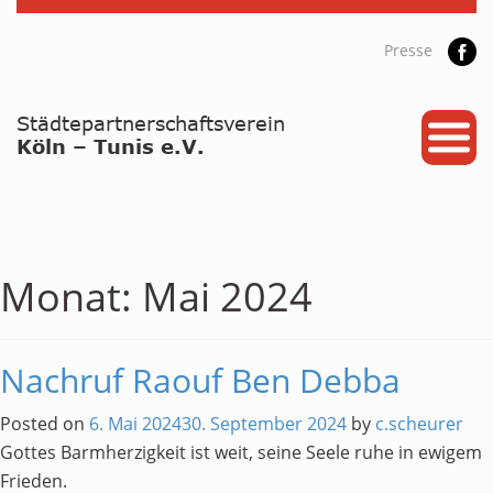
Presse
START
PARTNERSTADT
PROJEKTE
NEWS / ARCHIV
Monat:
Mai 2024
Archiv
KALENDER
Nachruf Raouf Ben Debba
PLANUNG 2026
Posted on
6. Mai 2024
30. September 2024
by
c.scheurer
Gottes Barmherzigkeit ist weit, seine Seele ruhe in ewigem
GALERIE
Frieden.