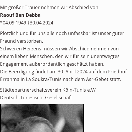
Mit großer Trauer nehmen wir Abschied von
ÜBER UNS
Raouf Ben Debba
Personen
*04.09.1949 †30.04.2024
Mitglied werden
Plötzlich und für uns alle noch unfassbar ist unser guter
Freund verstorben.
Satzung
Schweren Herzens müssen wir Abschied nehmen von
Links & Downloads
einem lieben Menschen, den wir für sein unentwegtes
Engagement außerordentlich geschätzt haben.
KONTAKT
Die Beerdigung findet am 30. April 2024 auf dem Friedhof
Errahma in La Soukra/Tunis nach dem Asr-Gebet statt.
Städtepartnerschaftsverein Köln-Tunis e.V/
Deutsch-Tunesisch -Gesellschaft